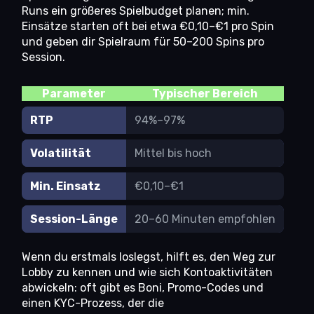
Runs ein größeres Spielbudget planen; min.
Einsätze starten oft bei etwa €0,10–€1 pro Spin
und geben dir Spielraum für 50–200 Spins pro
Session.
Parameter
Typischer Bereich
RTP
94%–97%
Volatilität
Mittel bis hoch
Min. Einsatz
€0,10–€1
Session-Länge
20–60 Minuten empfohlen
Wenn du erstmals loslegst, hilft es, den Weg zur
Lobby zu kennen und wie sich Kontoaktivitäten
abwickeln: oft gibt es Boni, Promo-Codes und
einen KYC-Prozess, der die