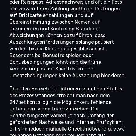
oder Reisepass, Adressnachweis und oft ein Foto
der verwendeten Zahlungsmethode. Prüfungen
auf Drittparteienzahlungen und auf
Übereinstimmung zwischen Namen auf
Dokumenten und Konto sind Standard;
Abweichungen können dazu führen, dass
Auszahlungsanforderungen solange pausiert
werden, bis die Klärung abgeschlossen ist.
Besonders bei Bonusfreispielen oder
Bonusbedingungen lohnt sich die frühe
Verifizierung, damit Sperrfristen und
Umsatzbedingungen keine Auszahlung blockieren.
Über den Bereich für Dokumente und den Status
des Prozessstandes erreicht man nach dem
247bet konto login die Möglichkeit, fehlende
Unterlagen schnell nachzureichen. Die
Bearbeitungszeit variiert je nach Umfang der
geforderten Nachweise und internen Prüfzyklen,
oft sind jedoch manuelle Checks notwendig, etwa
bei hohen Beträgen oder bei Verdacht auf