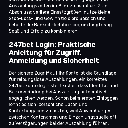
Auszahlungszeiten im Blick zu behalten. Zum
Abschluss: variiere Einsatzgrößen, nutze kleine
Stop-Loss- und Gewinnziele pro Session und
behalte die Bankroll-Relation bei, um langfristig
Spaß und Erfolg zu kombinieren.
247bet Login: Praktische
Anleitung für Zugriff,
Anmeldung und Sicherheit
Der sichere Zugriff auf Ihr Konto ist die Grundlage
für reibungslose Auszahlungen; ein korrektes
247bet konto login stellt sicher, dass Identität und
Bankverbindung bei Auszahlung automatisch
abgeglichen werden. Schon beim ersten Einloggen
lohnt es sich, persönliche Daten und
Kontaktangaben zu prüfen, weil Abweichungen
zwischen Kontonamen und Einzahlungsquelle oft
zu Verzögerungen bei der Auszahlung führen.