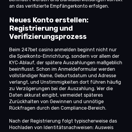
an das verifizierte Empfängerkonto erfolgen.
Neues Konto erstellen:
Registrierung und
Verifizierungsprozess
Beim 247bet casino anmelden beginnt nicht nur
die Spielkonto-Einrichtung, sondern vor allem der
KYC‑Ablauf, der spätere Auszahlungen maßgeblich
beeinflusst. Schon im Anmeldeformular werden
vollständiger Name, Geburtsdatum und Adresse
verlangt, und Unstimmigkeiten dort führen häufig
zu Verzögerungen bei der Auszahlung. Wer die
Daten akkurat eingibt, vermeidet späteres
Zurückhalten von Gewinnen und unnötige
Rückfragen durch den Compliance‑Bereich.
Nach der Registrierung folgt typischerweise das
Hochladen von Identitätsnachweisen: Ausweis