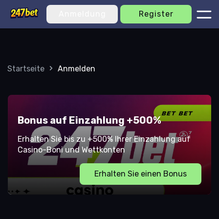
Anmeldung
Register
Startseite
Anmelden
Bonus auf Einzahlung +500%
Erhalten Sie bis zu +500% Ihrer Einzahlung auf
Casino-Boni und Wettkonten
Erhalten Sie einen Bonus