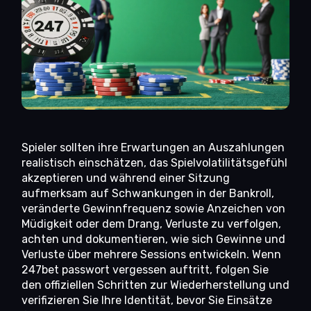
Spieler sollten ihre Erwartungen an Auszahlungen
realistisch einschätzen, das Spielvolatilitätsgefühl
akzeptieren und während einer Sitzung
aufmerksam auf Schwankungen in der Bankroll,
veränderte Gewinnfrequenz sowie Anzeichen von
Müdigkeit oder dem Drang, Verluste zu verfolgen,
achten und dokumentieren, wie sich Gewinne und
Verluste über mehrere Sessions entwickeln. Wenn
247bet passwort vergessen auftritt, folgen Sie
den offiziellen Schritten zur Wiederherstellung und
verifizieren Sie Ihre Identität, bevor Sie Einsätze