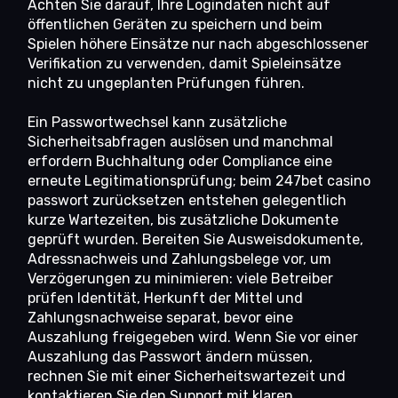
Achten Sie darauf, Ihre Logindaten nicht auf
öffentlichen Geräten zu speichern und beim
Spielen höhere Einsätze nur nach abgeschlossener
Verifikation zu verwenden, damit Spieleinsätze
nicht zu ungeplanten Prüfungen führen.
Ein Passwortwechsel kann zusätzliche
Sicherheitsabfragen auslösen und manchmal
erfordern Buchhaltung oder Compliance eine
erneute Legitimationsprüfung; beim 247bet casino
passwort zurücksetzen entstehen gelegentlich
kurze Wartezeiten, bis zusätzliche Dokumente
geprüft wurden. Bereiten Sie Ausweisdokumente,
Adressnachweis und Zahlungsbelege vor, um
Verzögerungen zu minimieren: viele Betreiber
prüfen Identität, Herkunft der Mittel und
Zahlungsnachweise separat, bevor eine
Auszahlung freigegeben wird. Wenn Sie vor einer
Auszahlung das Passwort ändern müssen,
rechnen Sie mit einer Sicherheitswartezeit und
kontaktieren Sie den Support mit klaren