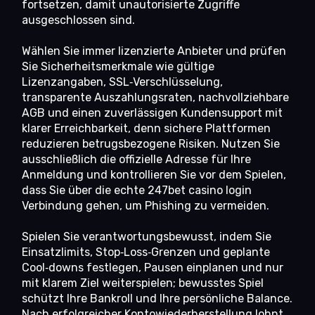
fortsetzen, damit unautorisierte Zugriffe
ausgeschlossen sind.
Wählen Sie immer lizenzierte Anbieter und prüfen
Sie Sicherheitsmerkmale wie gültige
Lizenzangaben, SSL‑Verschlüsselung,
transparente Auszahlungsraten, nachvollziehbare
AGB und einen zuverlässigen Kundensupport mit
klarer Erreichbarkeit, denn sichere Plattformen
reduzieren betrugsbezogene Risiken. Nutzen Sie
ausschließlich die offizielle Adresse für Ihre
Anmeldung und kontrollieren Sie vor dem Spielen,
dass Sie über die echte 247bet casino login
Verbindung gehen, um Phishing zu vermeiden.
Spielen Sie verantwortungsbewusst, indem Sie
Einsatzlimits, Stop‑Loss‑Grenzen und geplante
Cool‑downs festlegen, Pausen einplanen und nur
mit klarem Ziel weiterspielen; bewusstes Spiel
schützt Ihre Bankroll und Ihre persönliche Balance.
Nach erfolgreicher Kontowiederherstellung lohnt