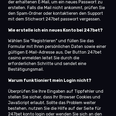
der erhaltenen E‑Mail, um ein neues Passwort zu
erstellen. Falls die Mail nicht ankommt, prüfen Sie
den Spam‑Ordner oder kontaktieren den Support
mit dem Stichwort 247bet passwort vergessen.
Wie erstelle ich ein neues Konto bei 247bet?
Wählen Sie "Registrieren" und füllen Sie das
Formular mit Ihren persönlichen Daten sowie einer
gültigen E‑Mail-Adresse aus. Der Button 247bet
casino anmelden leitet Sie durch die
erforderlichen Schritte und sendet eine
Bestätigungsmail.
Warum funktioniert mein Login nicht?
Überprüfen Sie Ihre Eingaben auf Tippfehler und
stellen Sie sicher, dass Ihr Browser Cookies und
JavaScript erlaubt. Sollte das Problem weiter
bestehen, nutzen Sie die Hilfe auf der Seite für
247bet konto login oder wenden Sie sich an den