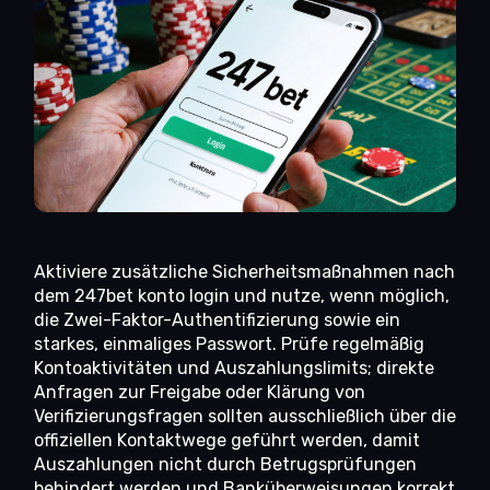
Aktiviere zusätzliche Sicherheitsmaßnahmen nach
dem 247bet konto login und nutze, wenn möglich,
die Zwei-Faktor-Authentifizierung sowie ein
starkes, einmaliges Passwort. Prüfe regelmäßig
Kontoaktivitäten und Auszahlungslimits; direkte
Anfragen zur Freigabe oder Klärung von
Verifizierungsfragen sollten ausschließlich über die
offiziellen Kontaktwege geführt werden, damit
Auszahlungen nicht durch Betrugsprüfungen
behindert werden und Banküberweisungen korrekt